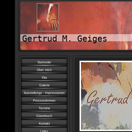
Gertrud M. Geiges
Startseite
Über mich
Vita
Galerie
Ausstellungs - Impressionen
Pressestimmen
Termine
Gästebuch
Kontakt
Links