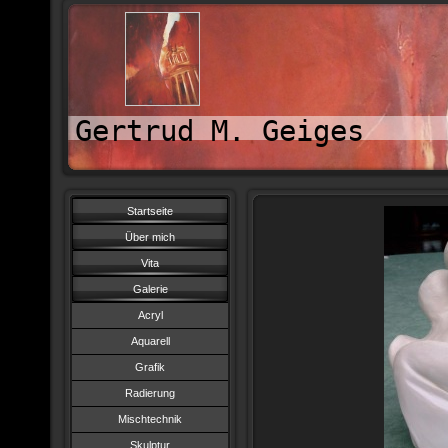
Gertrud M. Geiges
Startseite
Über mich
Vita
Galerie
Acryl
Aquarell
Grafik
Radierung
Mischtechnik
Skulptur