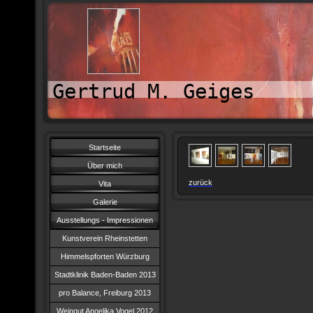
Gertrud M. Geiges
Startseite
Über mich
zurück
Vita
Galerie
Ausstellungs - Impressionen
Kunstverein Rheinstetten
Himmelspforten Würzburg
Stadtklinik Baden-Baden 2013
pro Balance, Freiburg 2013
Weingut Angelika Vogel 2012