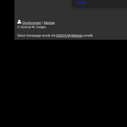
zurück
Druckversion
|
Sitemap
© Gertrud M. Geiges
Diese Homepage wurde mit
IONOS MyWebsite
erstellt.