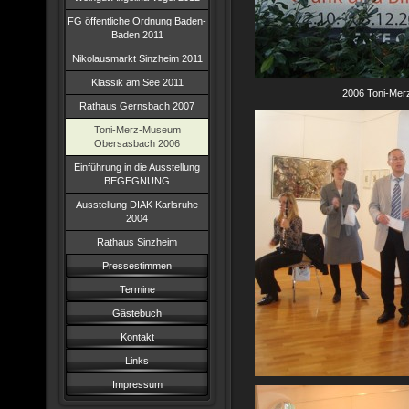
FG öffentliche Ordnung Baden-
Baden 2011
Nikolausmarkt Sinzheim 2011
Klassik am See 2011
2006 Toni-M
Rathaus Gernsbach 2007
Toni-Merz-Museum
Obersasbach 2006
Einführung in die Ausstellung
BEGEGNUNG
Ausstellung DIAK Karlsruhe
2004
Rathaus Sinzheim
Pressestimmen
Termine
Gästebuch
Kontakt
Links
Impressum