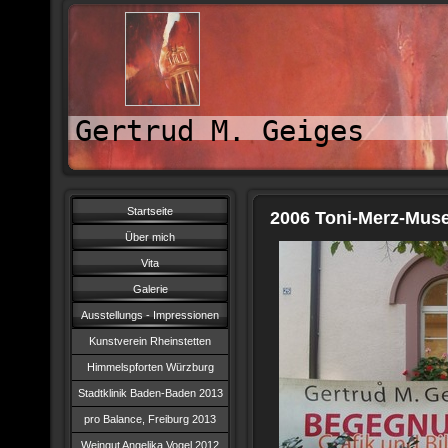
Gertrud M. Geiges
Startseite
2006 Toni-Merz-M
Über mich
Vita
Galerie
Ausstellungs - Impressionen
Kunstverein Rheinstetten
Himmelspforten Würzburg
Stadtklinik Baden-Baden 2013
pro Balance, Freiburg 2013
Weingut Angelika Vogel 2012